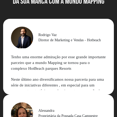
DA SUA MARCA com a MUNDO MAPPING
Rodrigo Vaz
Diretor de Marketing e Vendas - Hotbeach
Tenho uma enorme admiração por esse grande importante
parceiro que a mundo Mapping se tornou para o
complexo HotBeach parques Resorts
Neste último ano diversificamos nossa parceria para uma
série de iniciativas diferentes , em especial para um
pensamento estratégico no planejamento e execução de
nossa comunicação junto às redes sociais e
influenciadores
Alessandra
Podemos contar com muita experiência e aprendizado
Proprietária da Pousada Casa Campestre