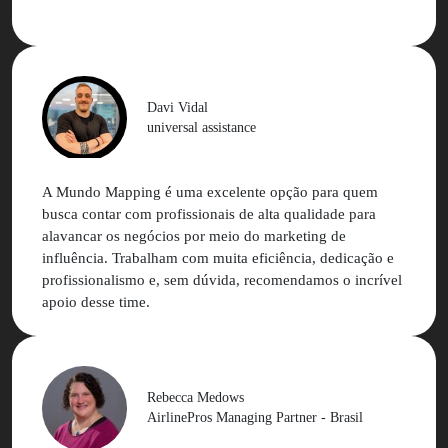
melhor do que imaginávamos.
Eu confesso que tinha muito receio de trabalhar com
influenciadores, mas a MM faz todo o trabalho ser
simples, rápido e de excelência.
Davi Vidal
universal assistance
A Mundo Mapping é uma excelente opção para quem
busca contar com profissionais de alta qualidade para
alavancar os negócios por meio do marketing de
influência. Trabalham com muita eficiência, dedicação e
profissionalismo e, sem dúvida, recomendamos o incrível
apoio desse time.
Rebecca Medows
AirlinePros Managing Partner - Brasil