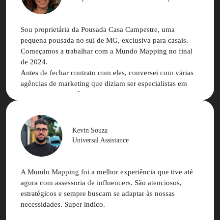
acumulado mundo mapping que nos ajudou em ganho de
eficiência e alcance de melhores resultados.
Sou proprietária da Pousada Casa Campestre, uma
Estamos muito gratos e contentes com os resultados das
pequena pousada no sul de MG, exclusiva para casais.
nossas relações comerciais e pessoais
Começamos a trabalhar com a Mundo Mapping no final
de 2024.
Antes de fechar contrato com eles, conversei com várias
agências de marketing que diziam ser especialistas em
marketing de influência, mas nenhuma delas me passou
segurança. Uma delas inclusive me disse que não era
possível fazer marketing de influência para hotelaria
ainda mais para uma pousada com o perfil da minha (com
Kevin Souza
nicho muito bem definido e com número tão reduzido de
Universal Assistance
acomodações).
Na minha primeira conversa com a Nathalia, já percebi
diferença no atendimento e o entendimento do meu
A Mundo Mapping foi a melhor experiência que tive até
negócio.
agora com assessoria de influencers. São atenciosos,
estratégicos e sempre buscam se adaptar às nossas
A plataforma é super simples e amigável, o atendimento
necessidades. Super indico.
da MM é excelente e as campanhas estão performando