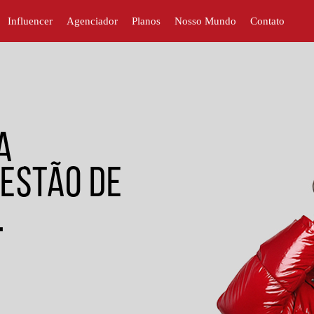
Influencer
Agenciador
Planos
Nosso Mundo
Contato
a
estão de
.