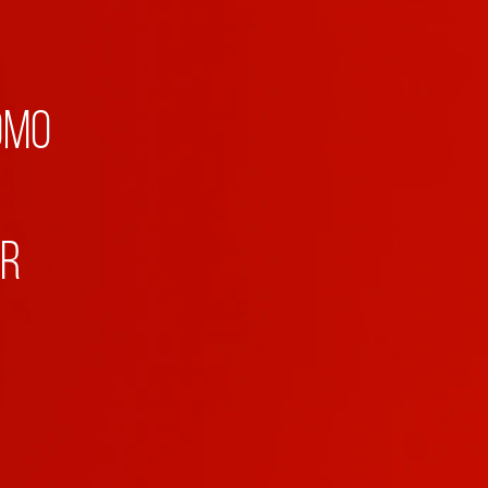
omo
ar