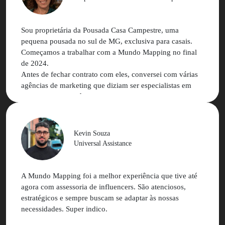
acumulado mundo mapping que nos ajudou em ganho de
eficiência e alcance de melhores resultados.
Sou proprietária da Pousada Casa Campestre, uma
Estamos muito gratos e contentes com os resultados das
pequena pousada no sul de MG, exclusiva para casais.
nossas relações comerciais e pessoais
Começamos a trabalhar com a Mundo Mapping no final
de 2024.
Antes de fechar contrato com eles, conversei com várias
agências de marketing que diziam ser especialistas em
marketing de influência, mas nenhuma delas me passou
segurança. Uma delas inclusive me disse que não era
possível fazer marketing de influência para hotelaria
ainda mais para uma pousada com o perfil da minha (com
Kevin Souza
nicho muito bem definido e com número tão reduzido de
Universal Assistance
acomodações).
Na minha primeira conversa com a Nathalia, já percebi
diferença no atendimento e o entendimento do meu
A Mundo Mapping foi a melhor experiência que tive até
negócio.
agora com assessoria de influencers. São atenciosos,
estratégicos e sempre buscam se adaptar às nossas
A plataforma é super simples e amigável, o atendimento
necessidades. Super indico.
da MM é excelente e as campanhas estão performando