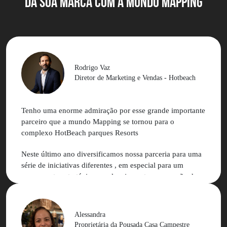
DA SUA MARCA com a MUNDO MAPPING
Rodrigo Vaz
Diretor de Marketing e Vendas - Hotbeach
Tenho uma enorme admiração por esse grande importante
parceiro que a mundo Mapping se tornou para o
complexo HotBeach parques Resorts
Neste último ano diversificamos nossa parceria para uma
série de iniciativas diferentes , em especial para um
pensamento estratégico no planejamento e execução de
nossa comunicação junto às redes sociais e
influenciadores
Alessandra
Podemos contar com muita experiência e aprendizado
Proprietária da Pousada Casa Campestre