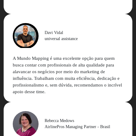
melhor do que imaginávamos.
Eu confesso que tinha muito receio de trabalhar com
influenciadores, mas a MM faz todo o trabalho ser
simples, rápido e de excelência.
Davi Vidal
universal assistance
A Mundo Mapping é uma excelente opção para quem
busca contar com profissionais de alta qualidade para
alavancar os negócios por meio do marketing de
influência. Trabalham com muita eficiência, dedicação e
profissionalismo e, sem dúvida, recomendamos o incrível
apoio desse time.
Rebecca Medows
AirlinePros Managing Partner - Brasil