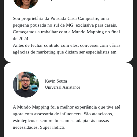
acumulado mundo mapping que nos ajudou em ganho de
eficiência e alcance de melhores resultados.
Sou proprietária da Pousada Casa Campestre, uma
Estamos muito gratos e contentes com os resultados das
pequena pousada no sul de MG, exclusiva para casais.
nossas relações comerciais e pessoais
Começamos a trabalhar com a Mundo Mapping no final
de 2024.
Antes de fechar contrato com eles, conversei com várias
agências de marketing que diziam ser especialistas em
marketing de influência, mas nenhuma delas me passou
segurança. Uma delas inclusive me disse que não era
possível fazer marketing de influência para hotelaria
ainda mais para uma pousada com o perfil da minha (com
Kevin Souza
nicho muito bem definido e com número tão reduzido de
Universal Assistance
acomodações).
Na minha primeira conversa com a Nathalia, já percebi
diferença no atendimento e o entendimento do meu
A Mundo Mapping foi a melhor experiência que tive até
negócio.
agora com assessoria de influencers. São atenciosos,
estratégicos e sempre buscam se adaptar às nossas
A plataforma é super simples e amigável, o atendimento
necessidades. Super indico.
da MM é excelente e as campanhas estão performando