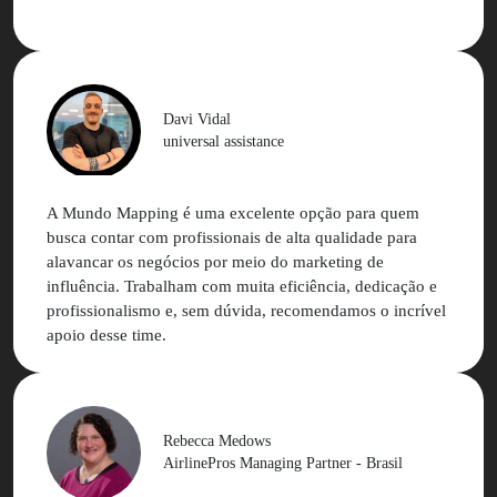
melhor do que imaginávamos.
Eu confesso que tinha muito receio de trabalhar com
influenciadores, mas a MM faz todo o trabalho ser
simples, rápido e de excelência.
Davi Vidal
universal assistance
A Mundo Mapping é uma excelente opção para quem
busca contar com profissionais de alta qualidade para
alavancar os negócios por meio do marketing de
influência. Trabalham com muita eficiência, dedicação e
profissionalismo e, sem dúvida, recomendamos o incrível
apoio desse time.
Rebecca Medows
AirlinePros Managing Partner - Brasil