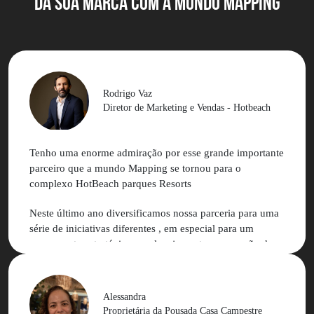
DA SUA MARCA com a MUNDO MAPPING
Rodrigo Vaz
Diretor de Marketing e Vendas - Hotbeach
Tenho uma enorme admiração por esse grande importante
parceiro que a mundo Mapping se tornou para o
complexo HotBeach parques Resorts
Neste último ano diversificamos nossa parceria para uma
série de iniciativas diferentes , em especial para um
pensamento estratégico no planejamento e execução de
nossa comunicação junto às redes sociais e
influenciadores
Alessandra
Podemos contar com muita experiência e aprendizado
Proprietária da Pousada Casa Campestre