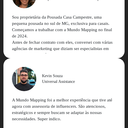
acumulado mundo mapping que nos ajudou em ganho de
eficiência e alcance de melhores resultados.
Sou proprietária da Pousada Casa Campestre, uma
Estamos muito gratos e contentes com os resultados das
pequena pousada no sul de MG, exclusiva para casais.
nossas relações comerciais e pessoais
Começamos a trabalhar com a Mundo Mapping no final
de 2024.
Antes de fechar contrato com eles, conversei com várias
agências de marketing que diziam ser especialistas em
marketing de influência, mas nenhuma delas me passou
segurança. Uma delas inclusive me disse que não era
possível fazer marketing de influência para hotelaria
ainda mais para uma pousada com o perfil da minha (com
Kevin Souza
nicho muito bem definido e com número tão reduzido de
Universal Assistance
acomodações).
Na minha primeira conversa com a Nathalia, já percebi
diferença no atendimento e o entendimento do meu
A Mundo Mapping foi a melhor experiência que tive até
negócio.
agora com assessoria de influencers. São atenciosos,
estratégicos e sempre buscam se adaptar às nossas
A plataforma é super simples e amigável, o atendimento
necessidades. Super indico.
da MM é excelente e as campanhas estão performando