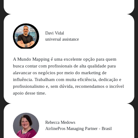
melhor do que imaginávamos.
Eu confesso que tinha muito receio de trabalhar com
influenciadores, mas a MM faz todo o trabalho ser
simples, rápido e de excelência.
Davi Vidal
universal assistance
A Mundo Mapping é uma excelente opção para quem
busca contar com profissionais de alta qualidade para
alavancar os negócios por meio do marketing de
influência. Trabalham com muita eficiência, dedicação e
profissionalismo e, sem dúvida, recomendamos o incrível
apoio desse time.
Rebecca Medows
AirlinePros Managing Partner - Brasil