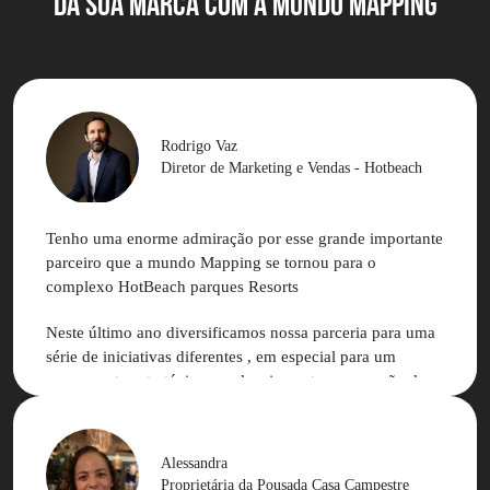
DA SUA MARCA com a MUNDO MAPPING
Rodrigo Vaz
Diretor de Marketing e Vendas - Hotbeach
Tenho uma enorme admiração por esse grande importante
parceiro que a mundo Mapping se tornou para o
complexo HotBeach parques Resorts
Neste último ano diversificamos nossa parceria para uma
série de iniciativas diferentes , em especial para um
pensamento estratégico no planejamento e execução de
nossa comunicação junto às redes sociais e
influenciadores
Alessandra
Podemos contar com muita experiência e aprendizado
Proprietária da Pousada Casa Campestre