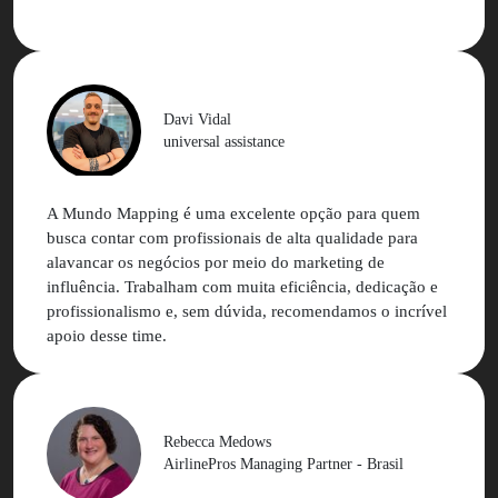
melhor do que imaginávamos.
Eu confesso que tinha muito receio de trabalhar com
influenciadores, mas a MM faz todo o trabalho ser
simples, rápido e de excelência.
Davi Vidal
universal assistance
A Mundo Mapping é uma excelente opção para quem
busca contar com profissionais de alta qualidade para
alavancar os negócios por meio do marketing de
influência. Trabalham com muita eficiência, dedicação e
profissionalismo e, sem dúvida, recomendamos o incrível
apoio desse time.
Rebecca Medows
AirlinePros Managing Partner - Brasil