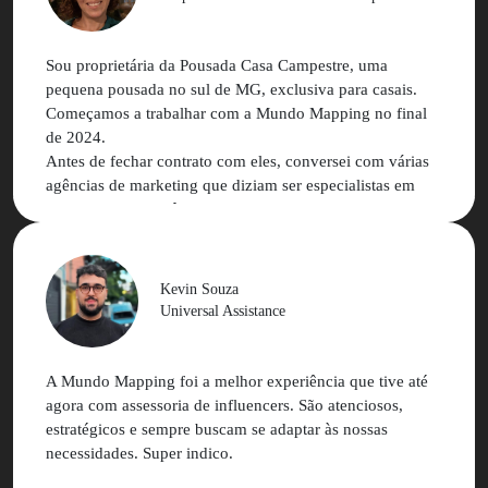
acumulado mundo mapping que nos ajudou em ganho de
eficiência e alcance de melhores resultados.
Sou proprietária da Pousada Casa Campestre, uma
Estamos muito gratos e contentes com os resultados das
pequena pousada no sul de MG, exclusiva para casais.
nossas relações comerciais e pessoais
Começamos a trabalhar com a Mundo Mapping no final
de 2024.
Antes de fechar contrato com eles, conversei com várias
agências de marketing que diziam ser especialistas em
marketing de influência, mas nenhuma delas me passou
segurança. Uma delas inclusive me disse que não era
possível fazer marketing de influência para hotelaria
ainda mais para uma pousada com o perfil da minha (com
Kevin Souza
nicho muito bem definido e com número tão reduzido de
Universal Assistance
acomodações).
Na minha primeira conversa com a Nathalia, já percebi
diferença no atendimento e o entendimento do meu
A Mundo Mapping foi a melhor experiência que tive até
negócio.
agora com assessoria de influencers. São atenciosos,
estratégicos e sempre buscam se adaptar às nossas
A plataforma é super simples e amigável, o atendimento
necessidades. Super indico.
da MM é excelente e as campanhas estão performando