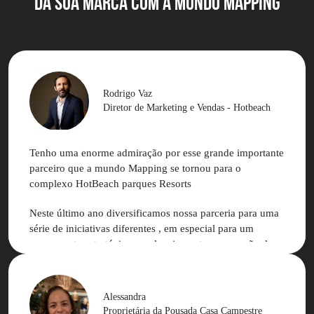
DA SUA MARCA com a MUNDO MAPPING
Rodrigo Vaz
Diretor de Marketing e Vendas - Hotbeach
Tenho uma enorme admiração por esse grande importante
parceiro que a mundo Mapping se tornou para o
complexo HotBeach parques Resorts
Neste último ano diversificamos nossa parceria para uma
série de iniciativas diferentes , em especial para um
pensamento estratégico no planejamento e execução de
nossa comunicação junto às redes sociais e
influenciadores
Alessandra
Podemos contar com muita experiência e aprendizado
Proprietária da Pousada Casa Campestre