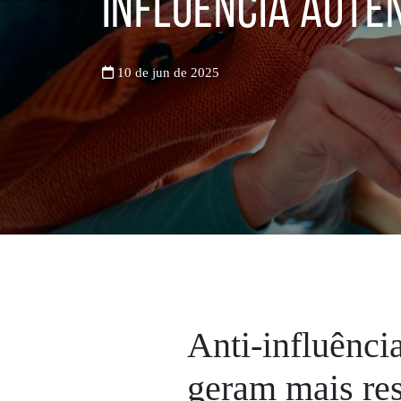
influência autê
10 de jun de 2025
Anti-influênci
geram mais re